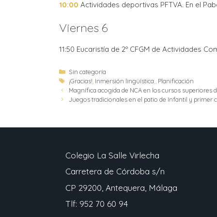
10:00
Actividades deportivas PFTVA. En el Pab
Viernes 6
11:50 Eucaristía de 2º CFGM de Actividades Come
Sin categoría
¡Gracias!
,
Inmersión lingüística.
,
Planificación
Magnífica acogida de NCA en los cursos superiores d
Juegos tradicionales en el patio de Infantil y primer 
Colegio La Salle Virlecha
Carretera de Córdoba s/n
CP 29200, Antequera, Málaga
Tlf: 952 70 60 94