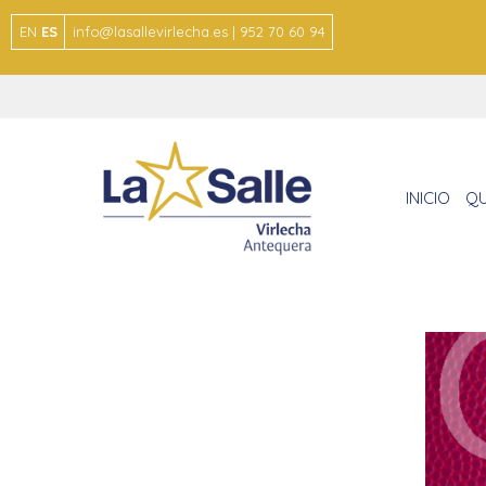
EN
ES
info@lasallevirlecha.es | 952 70 60 94
INICIO
QU