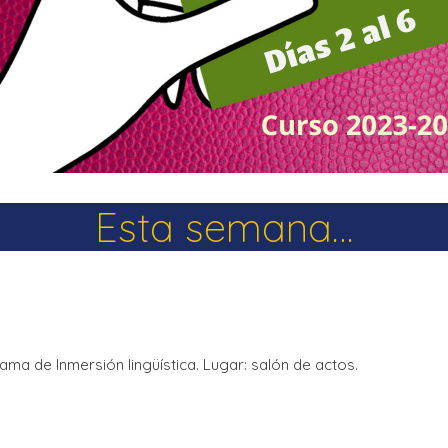
La Salle en el mundo
Vocación lasaliana
Esta semana…
ma de Inmersión lingüística. Lugar: salón de actos.