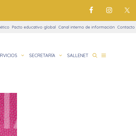
ético
Pacto educativo global
Canal interno de información
Contacto
RVICIOS
SECRETARÍA
SALLENET
cto educativo
de
nigrama
cio justo
amaciones didácticas
tariado