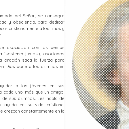
La Salle en el mundo
lamada del Señor, se consagra
Vocación lasaliana
dad y obediencia, para dedicar
ucar cristianamente a los niños y
.
de asociación con los demás
a “sostener juntos y asociados
 la oración saca la fuerza para
o en Dios pone a los alumnos en
ayudar a los jóvenes en sus
ra cada uno, más que un amigo:
e de sus alumnos. Les habla de
 ayuda en su vida cristiana,
e crezcan constantemente en la