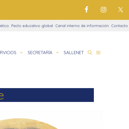
ético
Pacto educativo global
Canal interno de información
Contacto
RVICIOS
SECRETARÍA
SALLENET
cto educativo
de
nigrama
cio justo
e
amaciones didácticas
tariado