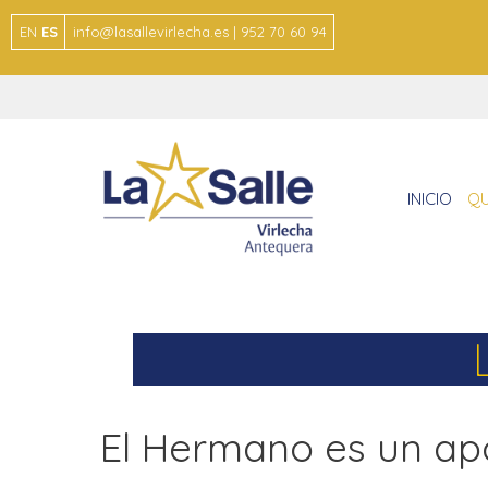
EN
ES
info@lasallevirlecha.es | 952 70 60 94
INICIO
QU
El Hermano es un ap