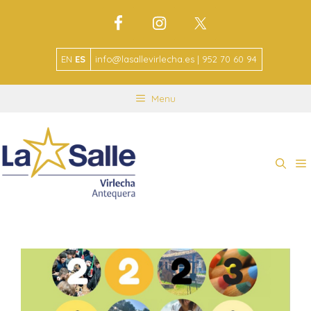
EN
ES
info@lasallevirlecha.es | 952 70 60 94
Menu