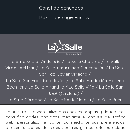
Canal de denuncias
Buzón de sugerencias
La Salle Sector Andalucía /
La Salle Chocillas /
La Salle
Virgen del Mar /
La Salle Inmaculada Concepción /
La Salle
San Fco. Javier Virlecha /
La Salle San Francisco Javier /
La Salle Fundación Moreno
Bachiller /
La Salle Mirandilla /
La Salle Viña /
La Salle San
José (Chiclana) /
La Salle Córdoba /
La Salle Santa Natalia /
La Salle Buen
Pastor /
La Salle Sagrado Corazón /
La Salle San José
En nuestro sitio web utilizamos cookies propias y de terceros
(Jerez) /
La Salle El Carmen (Melilla) /
para finalidades analíticas mediante el análisis del tráfico
La Salle Buen Consejo /
La Salle El Carmen (San Fernando) /
web, personalizar el contenido mediante sus preferencias,
La Salle San Francisco /
La Salle Felipe Benito /
La Salle La
ofrecer funciones de redes sociales y mostrarle publicidad