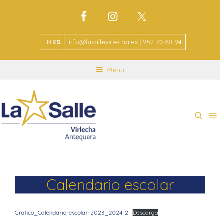
EN
ES
info@lasallevirlecha.es | 952 70 60 94
Menu
Calendario escolar
Grafico_Calendario-escolar-2023_2024-2
Descarga