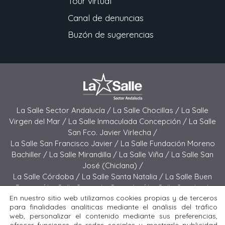
Tour virtual
Canal de denuncias
Buzón de sugerencias
La Salle Sector Andalucía /
La Salle Chocillas /
La Salle
Virgen del Mar /
La Salle Inmaculada Concepción /
La Salle
San Fco. Javier Virlecha /
La Salle San Francisco Javier /
La Salle Fundación Moreno
Bachiller /
La Salle Mirandilla /
La Salle Viña /
La Salle San
José (Chiclana) /
La Salle Córdoba /
La Salle Santa Natalia /
La Salle Buen
Pastor /
La Salle Sagrado Corazón /
La Salle San José
En nuestro sitio web utilizamos cookies propias y de terceros
(Jerez) /
La Salle El Carmen (Melilla) /
para finalidades analíticas mediante el análisis del tráfico
La Salle Buen Consejo /
La Salle El Carmen (San Fernando) /
web, personalizar el contenido mediante sus preferencias,
La Salle San Francisco /
La Salle Felipe Benito /
La Salle La