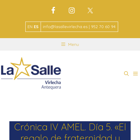
EN
ES
info@lasallevirlecha.es | 952 70 60 94
Menu
Crónica IV AMEL. Día 5. «El
regalo de fraternidad y