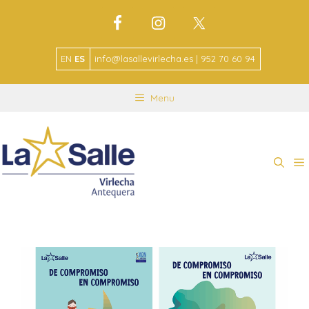
EN
ES
info@lasallevirlecha.es | 952 70 60 94
Menu