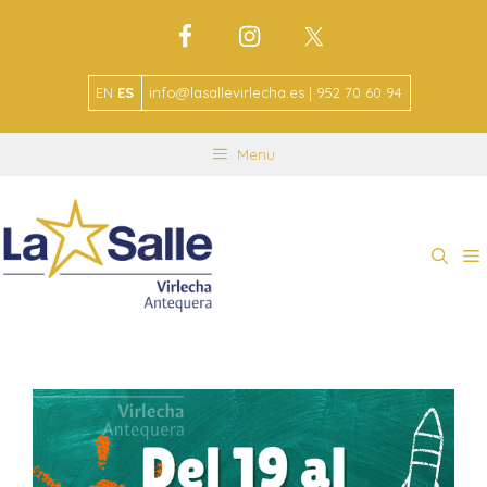
EN
ES
info@lasallevirlecha.es | 952 70 60 94
Menu