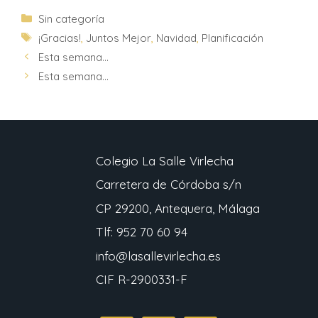
Sin categoría
¡Gracias!
,
Juntos Mejor
,
Navidad
,
Planificación
Esta semana…
Esta semana…
Colegio La Salle Virlecha
Carretera de Córdoba s/n
CP 29200, Antequera, Málaga
Tlf: 952 70 60 94
info@lasallevirlecha.es
CIF R-2900331-F