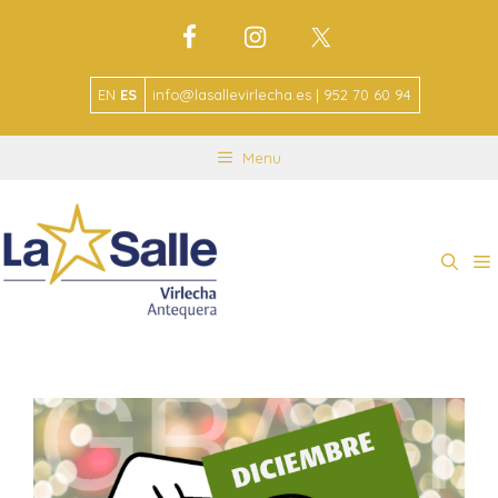
EN
ES
info@lasallevirlecha.es | 952 70 60 94
Menu