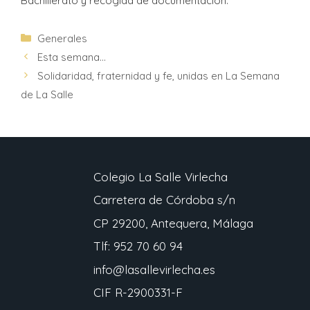
Bachillerato y recogida de documentación.
Generales
Esta semana…
Solidaridad, fraternidad y fe, unidas en La Semana
de La Salle
Colegio La Salle Virlecha
Carretera de Córdoba s/n
CP 29200, Antequera, Málaga
Tlf: 952 70 60 94
info@lasallevirlecha.es
CIF R-2900331-F