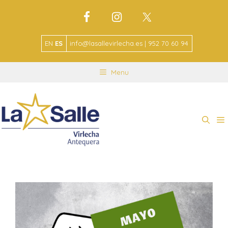
EN
ES
info@lasallevirlecha.es | 952 70 60 94
Menu