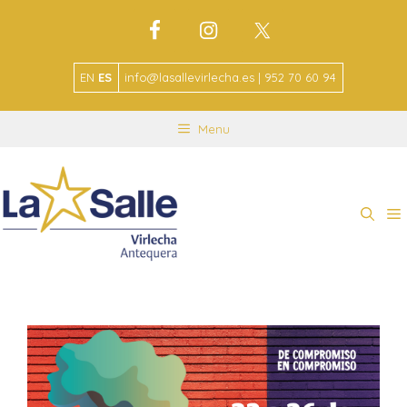
EN
ES
info@lasallevirlecha.es | 952 70 60 94
Menu