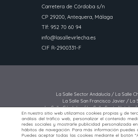
Carretera de Córdoba s/n
CP 29200, Antequera, Málaga
Tlf: 952 70 60 94
info@lasallevirlecha.es
CIF R-2900331-F
La Salle Sector Andalucía /
La Salle C
La Salle San Francisco Javier /
La 
La Salle Córdoba /
La Salle Santa Natalia /
En nuestro sitio web utilizamos cookies propias y de ter
La Salle Buen Consejo /
La Sall
análisis del tráfico web, personalizar el contenido med
redes sociales y mostrarle publicidad personalizada en
Todos los derechos reservados. Diseña
hábitos de navegación. Para más información puedes c
Puedes aceptar todas las cookies mediante el botón “