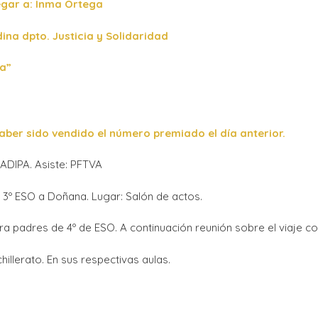
egar a: Inma Ortega
ina dpto. Justicia y Solidaridad
ea”
ber sido vendido el número premiado el día anterior.
ADIPA. Asiste: PFTVA
y 3º ESO a Doñana. Lugar: Salón de actos.
ara padres de 4º de ESO. A continuación reunión sobre el viaje co
llerato. En sus respectivas aulas.