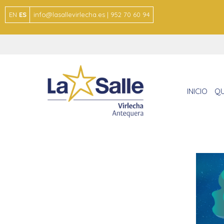
EN
ES
info@lasallevirlecha.es | 952 70 60 94
INICIO
QU