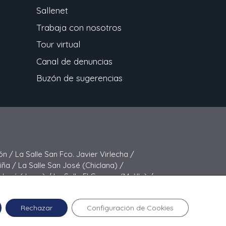
Sallenet
Trabaja con nosotros
Tour virtual
Canal de denuncias
Buzón de sugerencias
ón /
La Salle San Fco. Javier Virlecha /
Viña /
La Salle San José (Chiclana) /
 José (Jerez) /
La Salle El Carmen (Melilla) /
elipe Benito /
La Salle La Purísima
Rechazar
Configuración de Cookies
024 La Salle San Fco. Javier Virlecha.