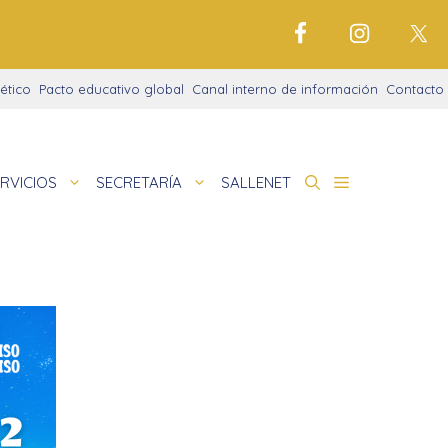
ético
Pacto educativo global
Canal interno de información
Contacto
RVICIOS
SECRETARÍA
SALLENET
cto educativo
de
nigrama
cio justo
amaciones didácticas
tariado