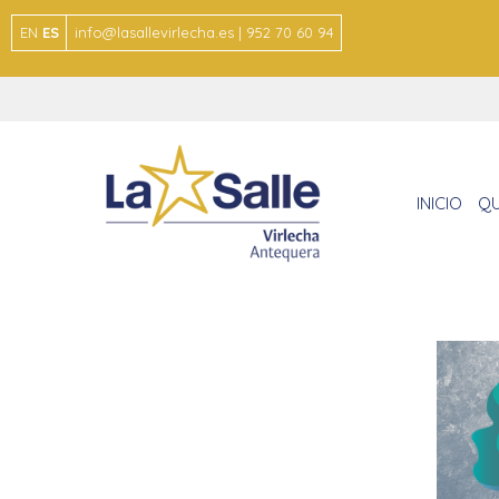
EN
ES
info@lasallevirlecha.es | 952 70 60 94
INICIO
QU