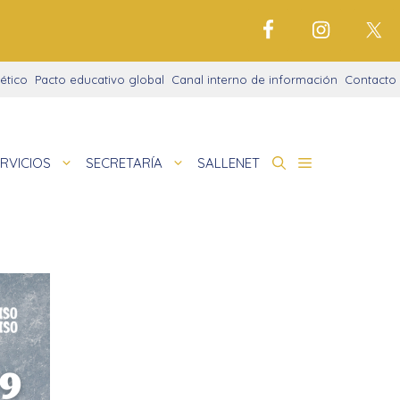
ético
Pacto educativo global
Canal interno de información
Contacto
RVICIOS
SECRETARÍA
SALLENET
cto educativo
de
nigrama
cio justo
amaciones didácticas
tariado