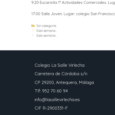
9:20 Eucaristía 1º Actividades Comerciales. Luga
17:00 Salle Joven. Lugar: colegio San Francisco
Sin categoría
Esta semana…
Esta semana…
Colegio La Salle Virlecha
Carretera de Córdoba s/n
CP 29200, Antequera, Málaga
Tlf: 952 70 60 94
info@lasallevirlecha.es
CIF R-2900331-F