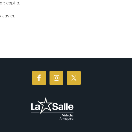
r: capilla.
 Javier.