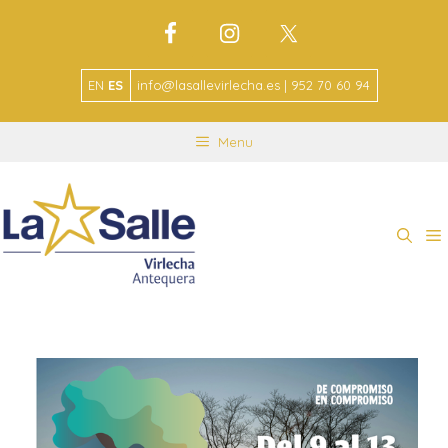
EN
ES
info@lasallevirlecha.es | 952 70 60 94
Menu