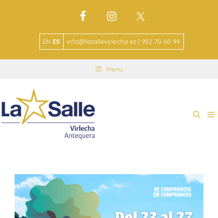
EN
ES
info@lasallevirlecha.es | 952 70 60 94
Menu