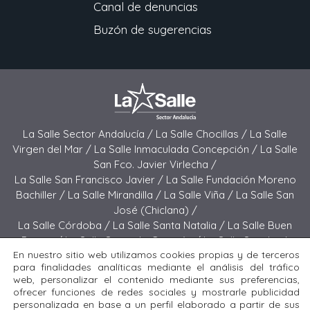
Canal de denuncias
Buzón de sugerencias
La Salle Sector Andalucía /
La Salle Chocillas /
La Salle
Virgen del Mar /
La Salle Inmaculada Concepción /
La Salle
San Fco. Javier Virlecha /
La Salle San Francisco Javier /
La Salle Fundación Moreno
Bachiller /
La Salle Mirandilla /
La Salle Viña /
La Salle San
José (Chiclana) /
La Salle Córdoba /
La Salle Santa Natalia /
La Salle Buen
Pastor /
La Salle Sagrado Corazón /
La Salle San José
En nuestro sitio web utilizamos cookies propias y de terceros
(Jerez) /
La Salle El Carmen (Melilla) /
para finalidades analíticas mediante el análisis del tráfico
La Salle Buen Consejo /
La Salle El Carmen (San Fernando) /
web, personalizar el contenido mediante sus preferencias,
La Salle San Francisco /
La Salle Felipe Benito /
La Salle La
ofrecer funciones de redes sociales y mostrarle publicidad
Purísima
personalizada en base a un perfil elaborado a partir de sus