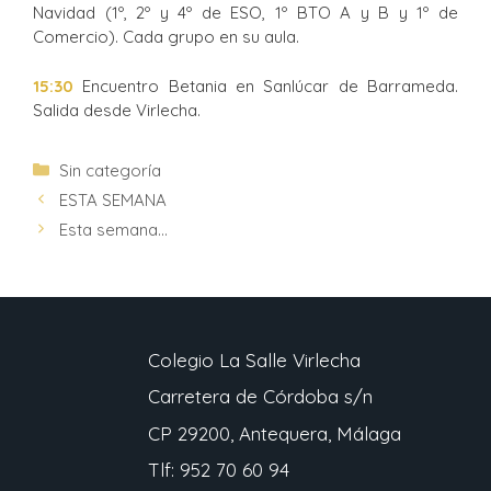
Navidad (1º, 2º y 4º de ESO, 1º BTO A y B y 1º de
Comercio). Cada grupo en su aula.
15:30
Encuentro Betania en Sanlúcar de Barrameda.
Salida desde Virlecha.
Sin categoría
ESTA SEMANA
Esta semana…
Colegio La Salle Virlecha
Carretera de Córdoba s/n
CP 29200, Antequera, Málaga
Tlf: 952 70 60 94