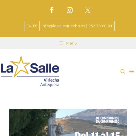
EN
ES
info@lasallevirlecha.es | 952 70 60 94
Menu