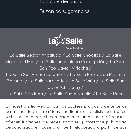
Canal de denuncias
Buzón de sugerencias
La Salle Sector Andalucía /
La Salle Chocillas /
La Salle
Virgen del Mar /
La Salle Inmaculada Concepción /
La Salle
San Fco. Javier Virlecha /
La Salle San Francisco Javier /
La Salle Fundación Moreno
Bachiller /
La Salle Mirandilla /
La Salle Viña /
La Salle San
José (Chiclana) /
La Salle Córdoba /
La Salle Santa Natalia /
La Salle Buen
Pastor /
La Salle Sagrado Corazón /
La Salle San José
En nuestro sitio web utilizamos cookies propias y de terceros
(Jerez) /
La Salle El Carmen (Melilla) /
para finalidades analíticas mediante el análisis del tráfico
La Salle Buen Consejo /
La Salle El Carmen (San Fernando) /
web, personalizar el contenido mediante sus preferencias,
La Salle San Francisco /
La Salle Felipe Benito /
La Salle La
ofrecer funciones de redes sociales y mostrarle publicidad
Purísima
personalizada en base a un perfil elaborado a partir de sus