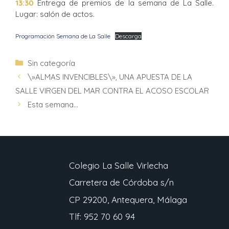
13:30
Entrega de premios de la semana de La Salle.
Lugar: salón de actos.
Programación Semana de La Salle
Descarga
Sin categoría
\»ALMAS INVENCIBLES\», UNA APUESTA DE LA
SALLE VIRGEN DEL MAR CONTRA EL ACOSO ESCOLAR
Esta semana…
Colegio La Salle Virlecha
Carretera de Córdoba s/n
CP 29200, Antequera, Málaga
Tlf: 952 70 60 94