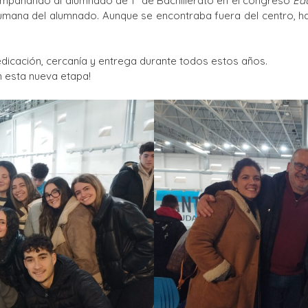
mpañando al alumnado de 1º de Bachillerato en el congreso
Ed
mana del alumnado. Aunque se encontraba fuera del centro, ha
icación, cercanía y entrega durante todos estos años.
n esta nueva etapa!