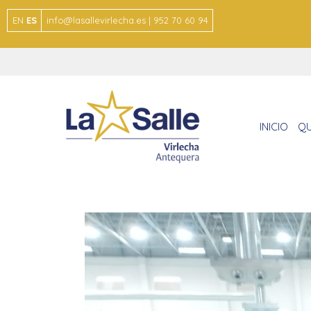
EN
ES
info@lasallevirlecha.es | 952 70 60 94
INICIO
QU