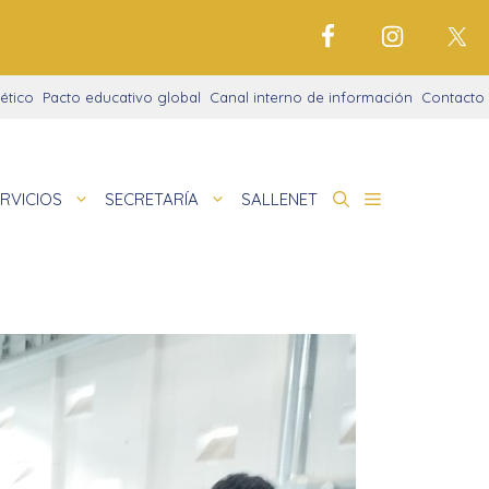
ético
Pacto educativo global
Canal interno de información
Contacto
RVICIOS
SECRETARÍA
SALLENET
cto educativo
de
nigrama
cio justo
amaciones didácticas
tariado