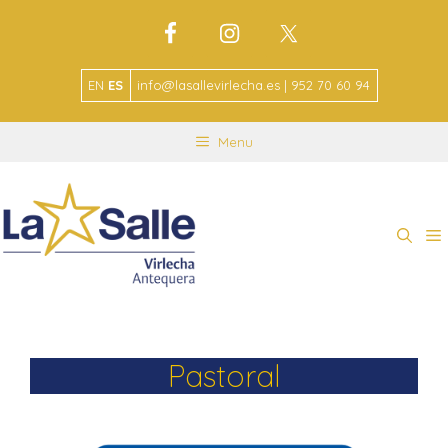
EN
ES
info@lasallevirlecha.es | 952 70 60 94
Menu
Pastoral