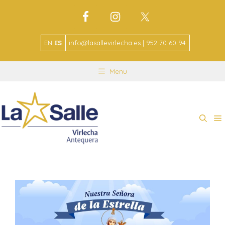
EN
ES
info@lasallevirlecha.es | 952 70 60 94
Menu