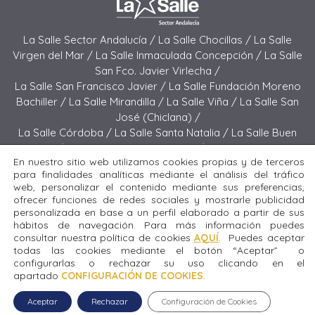
La Salle Sector Andalucía /
La Salle Chocillas /
La Salle
Virgen del Mar /
La Salle Inmaculada Concepción /
La Salle
San Fco. Javier Virlecha /
La Salle San Francisco Javier /
La Salle Fundación Moreno
Bachiller /
La Salle Mirandilla /
La Salle Viña /
La Salle San
José (Chiclana) /
La Salle Córdoba /
La Salle Santa Natalia /
La Salle Buen
Pastor /
La Salle Sagrado Corazón /
La Salle San José
En nuestro sitio web utilizamos cookies propias y de terceros
(Jerez) /
La Salle El Carmen (Melilla) /
para finalidades analíticas mediante el análisis del tráfico
La Salle Buen Consejo /
La Salle El Carmen (San Fernando) /
web, personalizar el contenido mediante sus preferencias,
La Salle San Francisco /
La Salle Felipe Benito /
La Salle La
ofrecer funciones de redes sociales y mostrarle publicidad
Purísima
personalizada en base a un perfil elaborado a partir de sus
hábitos de navegación. Para más información puedes
consultar nuestra política de cookies
AQUÍ
. Puedes aceptar
Todos los derechos reservados. Diseñado y desarrollado
todas las cookies mediante el botón “Aceptar” o
por el equipo T.I.C. del Sector Andalucía © 2024 La Salle San
configurarlas o rechazar su uso clicando en el
Fco. Javier Virlecha.
apartado
CONFIGURACIÓN DE COOKIES
.
Aceptar
Rechazar
Configuración de Cookies
Aviso legal
|
Política de privacidad
|
Política de cookies