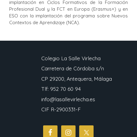
implantación en Ciclos Formativos de la Formación
Profesional Dual y la FCT en Europa (Erasmus+) y en
ESO con la implantación del programa sobre Nuevos
Contextos de Aprendizaje (NCA).
Colegio La Salle Virlecha
Carretera de Córdoba s/n
CP 29200, Antequera, Málaga
Tlf: 952 70 60 94
info@lasallevirlecha.es
CIF R-2900331-F