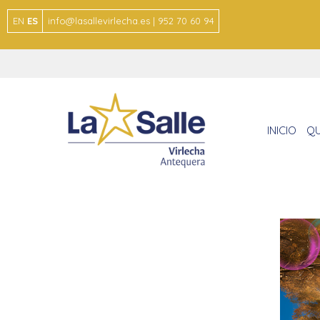
EN
ES
info@lasallevirlecha.es | 952 70 60 94
INICIO
QU