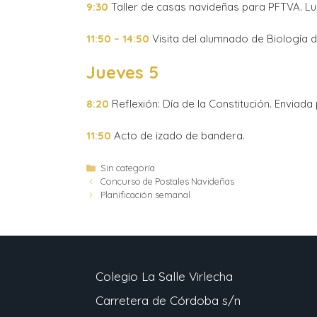
9:30
Taller de casas navideñas para PFTVA. Lu
11:50 – 14:50
Visita del alumnado de Biología 
Jueves 5
8:20
Reflexión: Día de la Constitución. Enviada 
11:50
Acto de izado de bandera.
Sin categoría
Concurso de Postales Navideñas
Planificación semanal
Colegio La Salle Virlecha
Carretera de Córdoba s/n