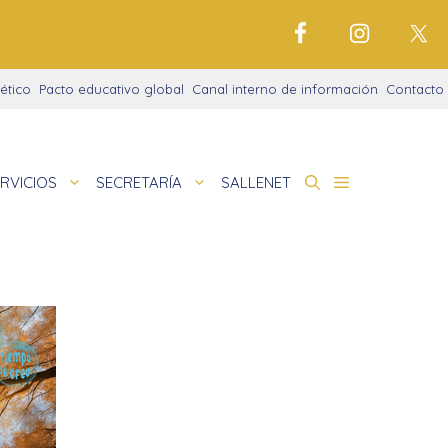
ético
Pacto educativo global
Canal interno de información
Contacto
RVICIOS
SECRETARÍA
SALLENET
cto educativo
de
nigrama
cio justo
amaciones didácticas
tariado