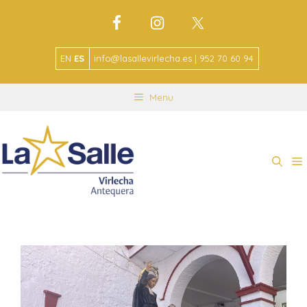
EN
ES
info@lasallevirlecha.es | 952 70 60 94
Menu