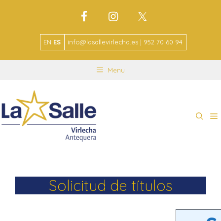
EN
ES
info@lasallevirlecha.es | 952 70 60 94
Menu
Solicitud de títulos