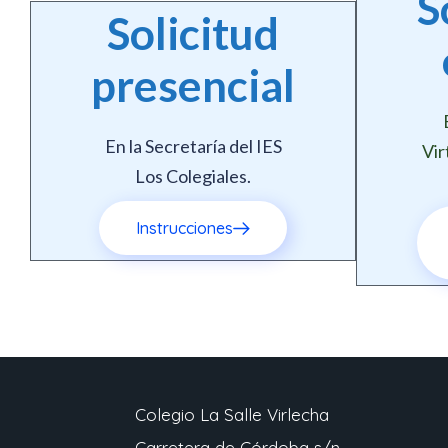
S
Solicitud
presencial
En la Secretaría del IES
Vir
Los Colegiales.
Instrucciones
Colegio La Salle Virlecha
Carretera de Córdoba s/n