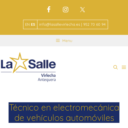
EN
ES
info@lasallevirlecha.es | 952 70 60 94
Menu
Técnico en electromecánica
de vehículos automóviles