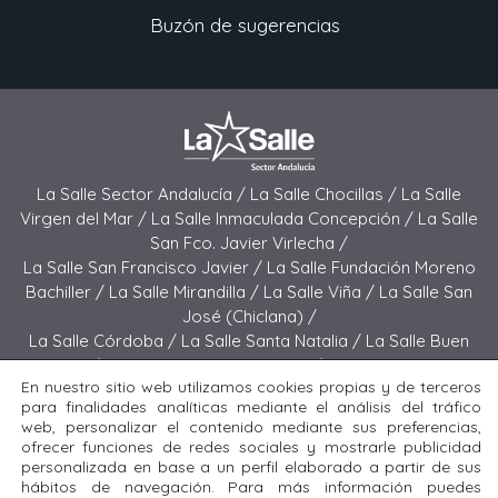
Buzón de sugerencias
La Salle Sector Andalucía /
La Salle Chocillas /
La Salle
Virgen del Mar /
La Salle Inmaculada Concepción /
La Salle
San Fco. Javier Virlecha /
La Salle San Francisco Javier /
La Salle Fundación Moreno
Bachiller /
La Salle Mirandilla /
La Salle Viña /
La Salle San
José (Chiclana) /
La Salle Córdoba /
La Salle Santa Natalia /
La Salle Buen
Pastor /
La Salle Sagrado Corazón /
La Salle San José
En nuestro sitio web utilizamos cookies propias y de terceros
(Jerez) /
La Salle El Carmen (Melilla) /
para finalidades analíticas mediante el análisis del tráfico
La Salle Buen Consejo /
La Salle El Carmen (San Fernando) /
web, personalizar el contenido mediante sus preferencias,
La Salle San Francisco /
La Salle Felipe Benito /
La Salle La
ofrecer funciones de redes sociales y mostrarle publicidad
Purísima
personalizada en base a un perfil elaborado a partir de sus
hábitos de navegación. Para más información puedes