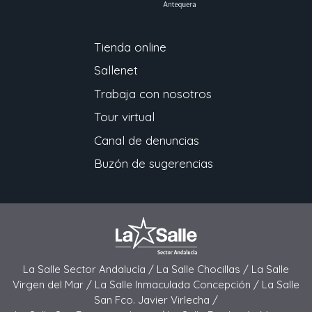
Tienda online
Sallenet
Trabaja con nosotros
Tour virtual
Canal de denuncias
Buzón de sugerencias
La Salle Sector Andalucía /
La Salle Chocillas /
La Salle
Virgen del Mar /
La Salle Inmaculada Concepción /
La Salle
San Fco. Javier Virlecha /