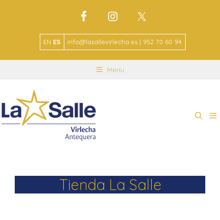
EN
ES
info@lasallevirlecha.es | 952 70 60 94
Menu
Tienda La Salle