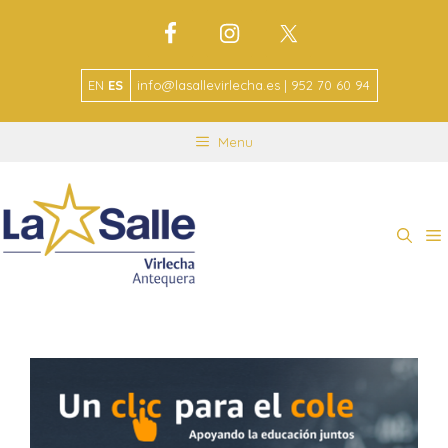
EN
ES
info@lasallevirlecha.es | 952 70 60 94
Menu