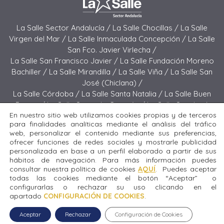
La Salle Sector Andalucía /
La Salle Chocillas /
La Salle
Virgen del Mar /
La Salle Inmaculada Concepción /
La Salle
San Fco. Javier Virlecha /
La Salle San Francisco Javier /
La Salle Fundación Moreno
Bachiller /
La Salle Mirandilla /
La Salle Viña /
La Salle San
José (Chiclana) /
La Salle Córdoba /
La Salle Santa Natalia /
La Salle Buen
Pastor /
La Salle Sagrado Corazón /
La Salle San José
En nuestro sitio web utilizamos cookies propias y de terceros
(Jerez) /
La Salle El Carmen (Melilla) /
para finalidades analíticas mediante el análisis del tráfico
La Salle Buen Consejo /
La Salle El Carmen (San Fernando) /
web, personalizar el contenido mediante sus preferencias,
La Salle San Francisco /
La Salle Felipe Benito /
La Salle La
ofrecer funciones de redes sociales y mostrarle publicidad
Purísima
personalizada en base a un perfil elaborado a partir de sus
hábitos de navegación. Para más información puedes
consultar nuestra política de cookies
AQUÍ
. Puedes aceptar
Todos los derechos reservados. Diseñado y desarrollado
todas las cookies mediante el botón “Aceptar” o
por el equipo T.I.C. del Sector Andalucía © 2024 La Salle San
configurarlas o rechazar su uso clicando en el
Fco. Javier Virlecha.
apartado
CONFIGURACIÓN DE COOKIES
.
Aviso legal
|
Política de privacidad
|
Política de cookies
Aceptar
Rechazar
Configuración de Cookies