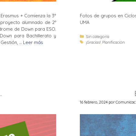
 Erasmus + Comienza la 3ª
Fotos de grupos en Ciclos
 proyecto alumnado de 2º
UMA
índrome de Down para ESO.
 Down para Bachillerato y
Sin categoría
 Gestión, …
Leer más
¡Gracias!
,
Planificación
…
16 febrero, 2024
por
Comunicació