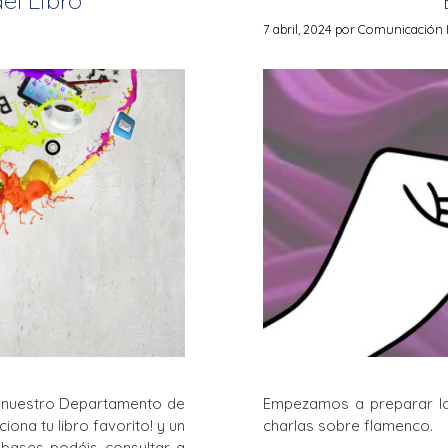
La Salle en el mundo
7 abril, 2024
por
Comunicación L
Vocación lasaliana
 y nuestro Departamento de
Empezamos a preparar la
na tu libro favorito! y un
charlas sobre flamenco.
 bases podéis consultar a