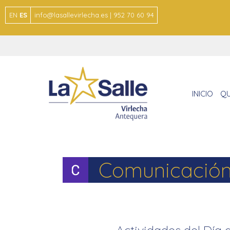
EN
ES
info@lasallevirlecha.es | 952 70 60 94
INICIO
QU
Comunicación 
Actividades del Día d