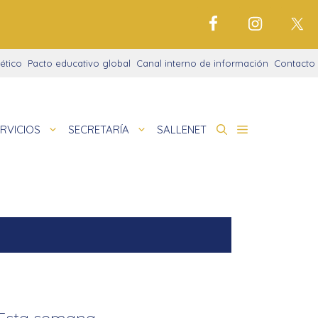
ético
Pacto educativo global
Canal interno de información
Contacto
RVICIOS
SECRETARÍA
SALLENET
cto educativo
de
nigrama
cio justo
amaciones didácticas
tariado
Esta semana…