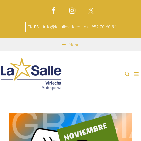
EN
ES
info@lasallevirlecha.es | 952 70 60 94
Menu