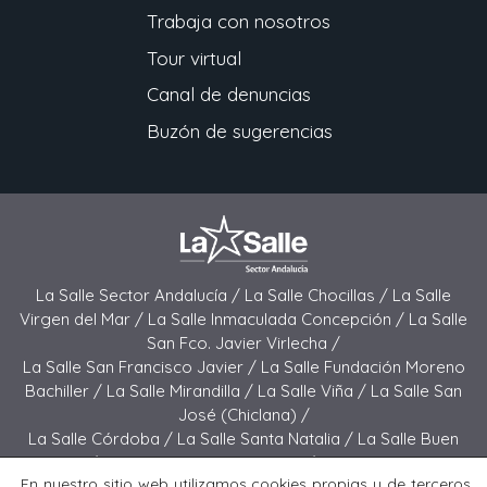
Trabaja con nosotros
Tour virtual
Canal de denuncias
Buzón de sugerencias
La Salle Sector Andalucía /
La Salle Chocillas /
La Salle
Virgen del Mar /
La Salle Inmaculada Concepción /
La Salle
San Fco. Javier Virlecha /
La Salle San Francisco Javier /
La Salle Fundación Moreno
Bachiller /
La Salle Mirandilla /
La Salle Viña /
La Salle San
José (Chiclana) /
La Salle Córdoba /
La Salle Santa Natalia /
La Salle Buen
Pastor /
La Salle Sagrado Corazón /
La Salle San José
En nuestro sitio web utilizamos cookies propias y de terceros
(Jerez) /
La Salle El Carmen (Melilla) /