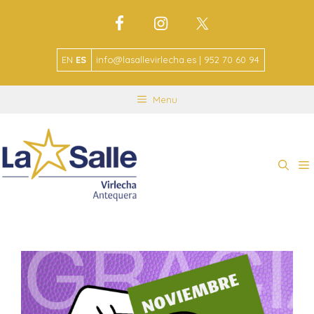
EN
ES
info@lasallevirlecha.es | 952 70 60 94
Menu