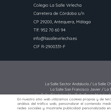
Colegio La Salle Virlecha
Carretera de Córdoba s/n
CP 29200, Antequera, Málaga
Tlf: 952 70 60 94
info@lasallevirlecha.es
CIF R-2900331-F
La Salle Sector Andalucía /
La Salle C
La Salle San Francisco Javier /
La 
La Salle Córdoba /
La Salle Santa Natalia /
En nuestro sitio web utilizamos cookies propias y de ter
La Salle Buen Consejo /
La Sall
análisis del tráfico web, personalizar el contenido med
redes sociales y mostrarle publicidad personalizada en