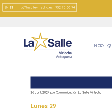
EN
ES
info@lasallevirlecha.es | 952 70 60 94
INICIO
QU
26 abril, 2024
por
Comunicación La Salle Virlecha
Lunes 29