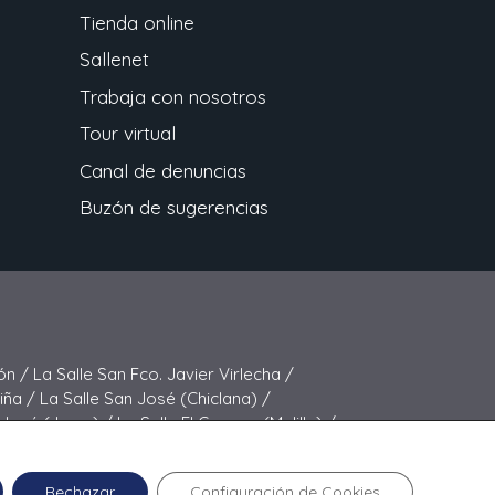
Tienda online
Sallenet
Trabaja con nosotros
Tour virtual
Canal de denuncias
Buzón de sugerencias
ón /
La Salle San Fco. Javier Virlecha /
Viña /
La Salle San José (Chiclana) /
 José (Jerez) /
La Salle El Carmen (Melilla) /
elipe Benito /
La Salle La Purísima
Rechazar
Configuración de Cookies