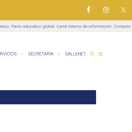
ético
Pacto educativo global
Canal interno de información
Contacto
RVICIOS
SECRETARÍA
SALLENET
cto educativo
de
nigrama
cio justo
amaciones didácticas
tariado