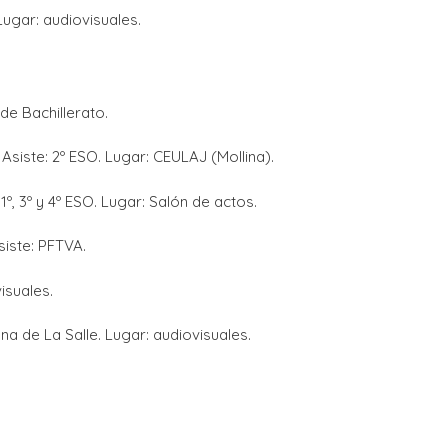
ugar: audiovisuales.
La Salle en el mundo
Vocación lasaliana
de Bachillerato.
siste: 2º ESO. Lugar: CEULAJ (Mollina).
1º, 3º y 4º ESO. Lugar: Salón de actos.
siste: PFTVA.
isuales.
de La Salle. Lugar: audiovisuales.