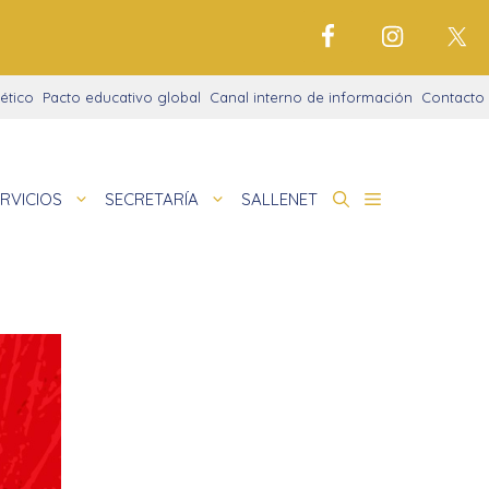
ético
Pacto educativo global
Canal interno de información
Contacto
RVICIOS
SECRETARÍA
SALLENET
cto educativo
de
nigrama
cio justo
amaciones didácticas
tariado