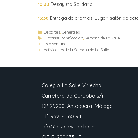
10:30
Desayuno Solidario.
13:30
Entrega de premios. Lugar: salón de act
Deportes
,
Generales
¡Gracias!
,
Planificación
,
Semana de La Salle
Esta semana…
Actividades de la Semana de La Salle
Colegio La Salle Virlecha
Carretera de Córdoba s/n
CP 29200, Antequera, Málaga
Tlf: 952 70 60 94
info@lasallevirlecha.es
CIF R-2900331-F