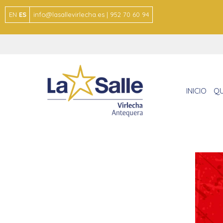
EN
ES
info@lasallevirlecha.es | 952 70 60 94
INICIO
QU