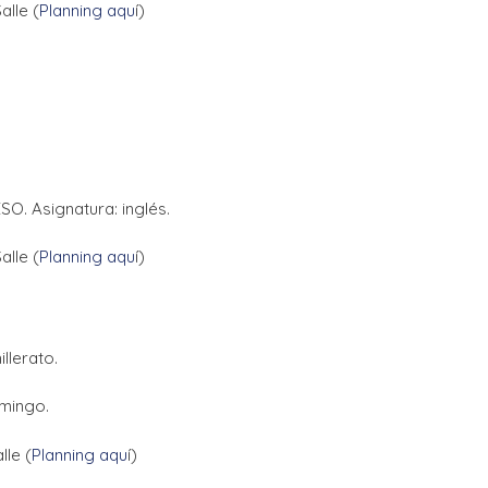
alle (
Planning aqu
í)
SO. Asignatura: inglés.
alle (
Planning aqu
í)
llerato.
omingo.
lle (
Planning aqu
í)