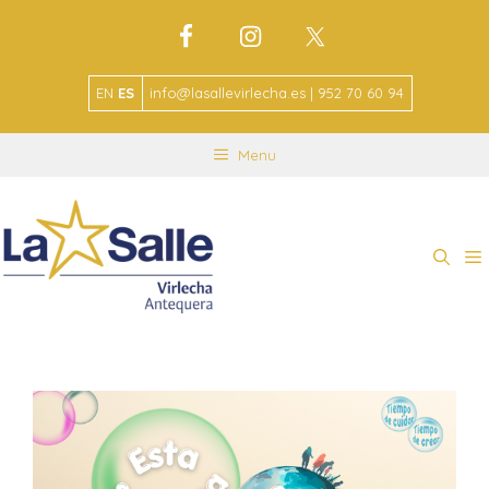
EN
ES
info@lasallevirlecha.es | 952 70 60 94
Menu