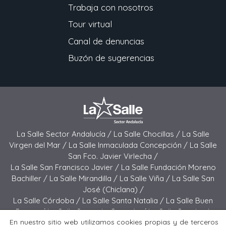
Trabaja con nosotros
Tour virtual
Canal de denuncias
Buzón de sugerencias
La Salle Sector Andalucía /
La Salle Chocillas /
La Salle
Virgen del Mar /
La Salle Inmaculada Concepción /
La Salle
San Fco. Javier Virlecha /
La Salle San Francisco Javier /
La Salle Fundación Moreno
Bachiller /
La Salle Mirandilla /
La Salle Viña /
La Salle San
José (Chiclana) /
La Salle Córdoba /
La Salle Santa Natalia /
La Salle Buen
Pastor /
La Salle Sagrado Corazón /
La Salle San José
En nuestro sitio web utilizamos cookies propias y de terceros
(Jerez) /
La Salle El Carmen (Melilla) /