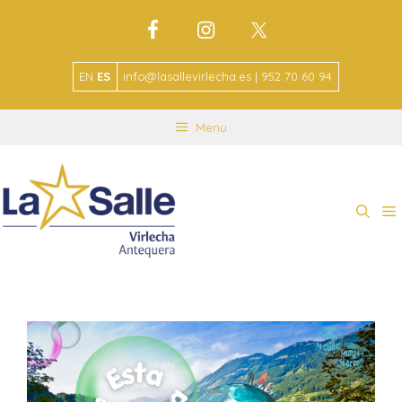
EN
ES
info@lasallevirlecha.es | 952 70 60 94
Menu