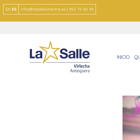
EN
ES
info@lasallevirlecha.es | 952 70 60 94
INICIO
QU