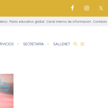
ético
Pacto educativo global
Canal interno de información
Contacto
RVICIOS
SECRETARÍA
SALLENET
cto educativo
de
nigrama
cio justo
amaciones didácticas
tariado