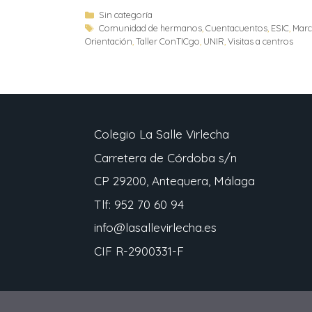
Sin categoría
Comunidad de hermanos
,
Cuentacuentos
,
ESIC
,
Marc
Orientación
,
Taller ConTICgo
,
UNIR
,
Visitas a centros
Colegio La Salle Virlecha
Carretera de Córdoba s/n
CP 29200, Antequera, Málaga
Tlf: 952 70 60 94
info@lasallevirlecha.es
CIF R-2900331-F