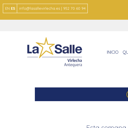
EN
ES
info@lasallevirlecha.es | 952 70 60 94
INICIO
QU
Esta semana