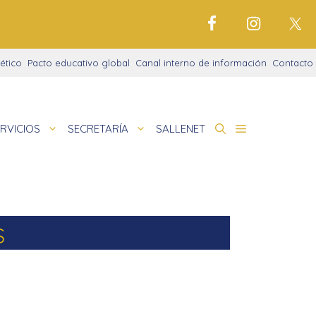
ético
Pacto educativo global
Canal interno de información
Contacto
RVICIOS
SECRETARÍA
SALLENET
cto educativo
de
nigrama
cio justo
s
amaciones didácticas
tariado