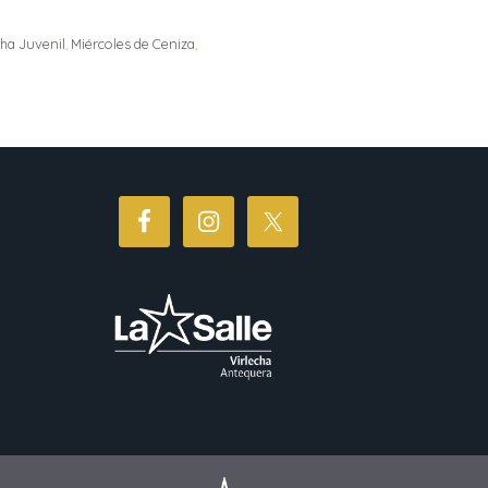
ha Juvenil
,
Miércoles de Ceniza
,