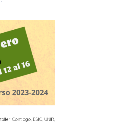
La Salle en el mundo
Vocación lasaliana
taller Conticgo, ESIC, UNIR,