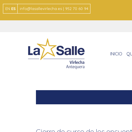
EN
ES
info@lasallevirlecha.es | 952 70 60 94
INICIO
QU
Cierre de curso de los encuen