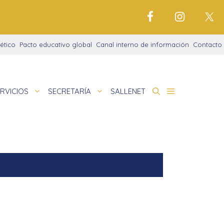
ético
Pacto educativo global
Canal interno de información
Contacto
RVICIOS
SECRETARÍA
SALLENET
cto educativo
de
nigrama
cio justo
amaciones didácticas
tariado