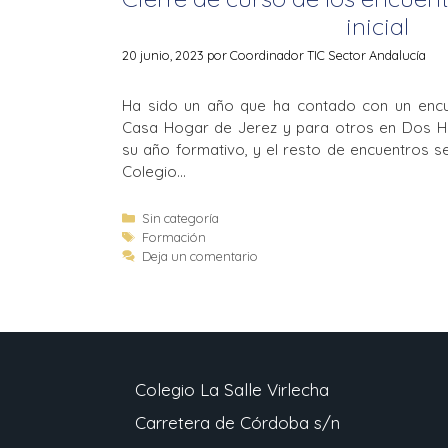
inicial
20 junio, 2023
por
Coordinador TIC Sector Andalucía
Ha sido un año que ha contado con un encu
Casa Hogar de Jerez y para otros en Dos 
su año formativo, y el resto de encuentros s
Colegio…
Sin categoría
Formación
Deja un comentario
Colegio La Salle Virlecha
Carretera de Córdoba s/n