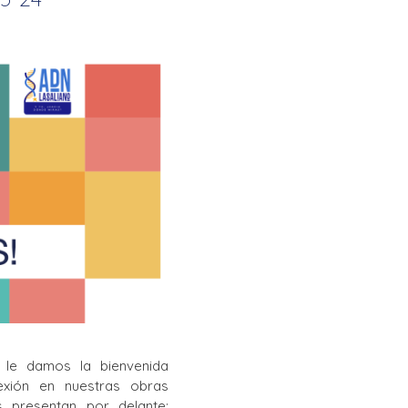
La Salle en el mundo
Vocación lasaliana
 le damos la bienvenida
lexión en nuestras obras
 presentan por delante: