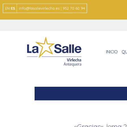
EN
ES
info@lasallevirlecha.es | 952 70 60 94
INICIO
QU
«Gracias», lema 