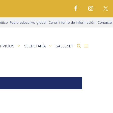
ético
Pacto educativo global
Canal interno de información
Contacto
RVICIOS
SECRETARÍA
SALLENET
cto educativo
de
nigrama
cio justo
amaciones didácticas
tariado