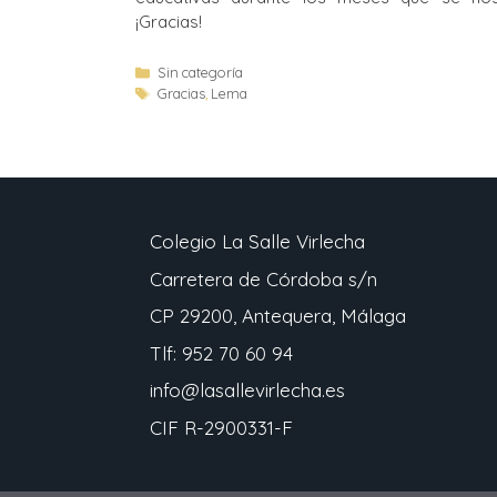
¡Gracias!
Sin categoría
Gracias
,
Lema
Colegio La Salle Virlecha
Carretera de Córdoba s/n
CP 29200, Antequera, Málaga
Tlf: 952 70 60 94
info@lasallevirlecha.es
CIF R-2900331-F