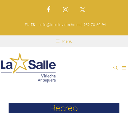
EN
ES
info@lasallevirlecha.es | 952 70 60 94
Menu
Recreo