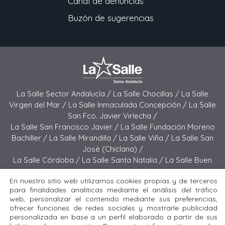
Canal de denuncias
Buzón de sugerencias
La Salle Sector Andalucía /
La Salle Chocillas /
La Salle
Virgen del Mar /
La Salle Inmaculada Concepción /
La Salle
San Fco. Javier Virlecha /
La Salle San Francisco Javier /
La Salle Fundación Moreno
Bachiller /
La Salle Mirandilla /
La Salle Viña /
La Salle San
José (Chiclana) /
La Salle Córdoba /
La Salle Santa Natalia /
La Salle Buen
Pastor /
La Salle Sagrado Corazón /
La Salle San José
En nuestro sitio web utilizamos cookies propias y de terceros
(Jerez) /
La Salle El Carmen (Melilla) /
para finalidades analíticas mediante el análisis del tráfico
La Salle Buen Consejo /
La Salle El Carmen (San Fernando) /
web, personalizar el contenido mediante sus preferencias,
La Salle San Francisco /
La Salle Felipe Benito /
La Salle La
ofrecer funciones de redes sociales y mostrarle publicidad
Purísima
personalizada en base a un perfil elaborado a partir de sus