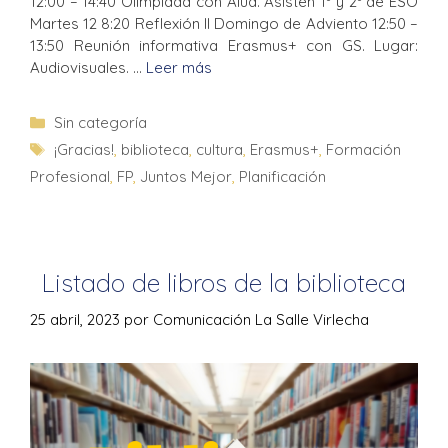
12:00 – 14:40 Olimpiada con Alúa. Asisten 1º y 2º de ESO
Martes 12 8:20 Reflexión II Domingo de Adviento 12:50 –
13:50 Reunión informativa Erasmus+ con GS. Lugar:
Audiovisuales. …
Leer más
Sin categoría
¡Gracias!
,
biblioteca
,
cultura
,
Erasmus+
,
Formación
Profesional
,
FP
,
Juntos Mejor
,
Planificación
Listado de libros de la biblioteca
25 abril, 2023
por
Comunicación La Salle Virlecha