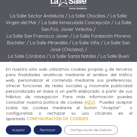
La Salle Sector Andalucía /
La Salle Chocillas /
La Salle
Virgen del Mar /
La Salle Inmaculada Concepción /
La Salle
San Fco. Javier Virlecha /
La Salle San Francisco Javier /
La Salle Fundación Moreno
Bachiller /
La Salle Mirandilla /
La Salle Viña /
La Salle San
José (Chiclana) /
La Salle Córdoba /
La Salle Santa Natalia /
La Salle Buen
Pastor /
La Salle Sagrado Corazón /
La Salle San José
En nuestro sitio web utilizamos cookies propias y de terceros
(Jerez) /
La Salle El Carmen (Melilla) /
para finalidades analíticas mediante el análisis del tráfico
La Salle Buen Consejo /
La Salle El Carmen (San Fernando) /
web, personalizar el contenido mediante sus preferencias,
La Salle San Francisco /
La Salle Felipe Benito /
La Salle La
ofrecer funciones de redes sociales y mostrarle publicidad
Purísima
personalizada en base a un perfil elaborado a partir de sus
hábitos de navegación. Para más información puedes
consultar nuestra política de cookies
AQUÍ
. Puedes aceptar
Todos los derechos reservados. Diseñado y desarrollado
todas las cookies mediante el botón “Aceptar” o
por el equipo T.I.C. del Sector Andalucía © 2024 La Salle San
configurarlas o rechazar su uso clicando en el
Fco. Javier Virlecha.
apartado
CONFIGURACIÓN DE COOKIES
.
Aviso legal
|
Política de privacidad
|
Política de cookies
Aceptar
Rechazar
Configuración de Cookies