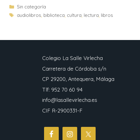
Sin categoría
audiolibros
,
biblioteca
,
cultura
,
lectura
,
libros
Colegio La Salle Virlecha
Carretera de Córdoba s/n
CP 29200, Antequera, Málaga
Tlf: 952 70 60 94
info@lasallevirlecha.es
CIF R-2900331-F