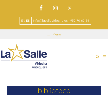
EN
ES
info@lasallevirlecha.es | 952 70 60 94
Menu
biblioteca