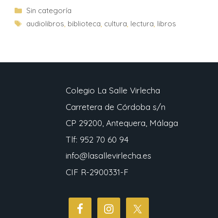
Sin categoría
audiolibros
,
biblioteca
,
cultura
,
lectura
,
libros
Colegio La Salle Virlecha
Carretera de Córdoba s/n
CP 29200, Antequera, Málaga
Tlf: 952 70 60 94
info@lasallevirlecha.es
CIF R-2900331-F