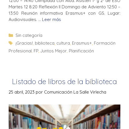
12:00 – 14:40 Olimpiada con Alúa. Asisten 1º y 2º de ESO
Martes 12 8:20 Reflexión II Domingo de Adviento 12:50 –
13:50 Reunión informativa Erasmus+ con GS. Lugar:
Audiovisuales. …
Leer más
Sin categoría
¡Gracias!
,
biblioteca
,
cultura
,
Erasmus+
,
Formación
Profesional
,
FP
,
Juntos Mejor
,
Planificación
Listado de libros de la biblioteca
25 abril, 2023
por
Comunicación La Salle Virlecha