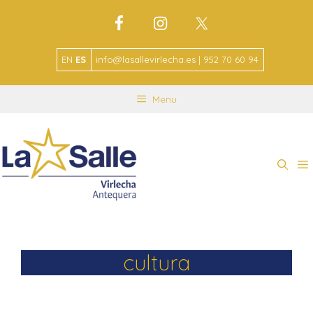
EN
ES
info@lasallevirlecha.es | 952 70 60 94
Menu
cultura