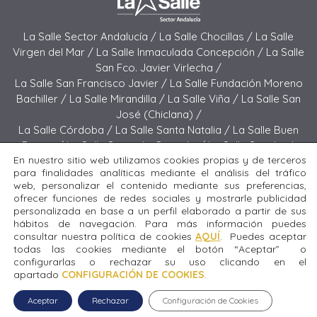
La Salle Sector Andalucía /
La Salle Chocillas /
La Salle
Virgen del Mar /
La Salle Inmaculada Concepción /
La Salle
San Fco. Javier Virlecha /
La Salle San Francisco Javier /
La Salle Fundación Moreno
Bachiller /
La Salle Mirandilla /
La Salle Viña /
La Salle San
José (Chiclana) /
La Salle Córdoba /
La Salle Santa Natalia /
La Salle Buen
Pastor /
La Salle Sagrado Corazón /
La Salle San José
En nuestro sitio web utilizamos cookies propias y de terceros
(Jerez) /
La Salle El Carmen (Melilla) /
para finalidades analíticas mediante el análisis del tráfico
La Salle Buen Consejo /
La Salle El Carmen (San Fernando) /
web, personalizar el contenido mediante sus preferencias,
La Salle San Francisco /
La Salle Felipe Benito /
La Salle La
ofrecer funciones de redes sociales y mostrarle publicidad
Purísima
personalizada en base a un perfil elaborado a partir de sus
hábitos de navegación. Para más información puedes
consultar nuestra política de cookies
AQUÍ
. Puedes aceptar
Todos los derechos reservados. Diseñado y desarrollado
todas las cookies mediante el botón “Aceptar” o
por el equipo T.I.C. del Sector Andalucía © 2024 La Salle San
configurarlas o rechazar su uso clicando en el
Fco. Javier Virlecha.
apartado
CONFIGURACIÓN DE COOKIES
.
Aviso legal
|
Política de privacidad
|
Política de cookies
Aceptar
Rechazar
Configuración de Cookies